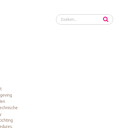
Zoeken...
t
tgeving
den
technische
y
ichting
edures,