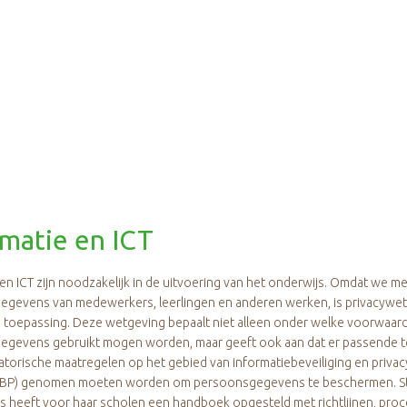
rmatie en ICT
 en ICT zijn noodzakelijk in de uitvoering van het onderwijs. Omdat we me
gevens van medewerkers, leerlingen en anderen werken, is privacywe
 toepassing. Deze wetgeving bepaalt niet alleen onder welke voorwaar
gevens gebruikt mogen worden, maar geeft ook aan dat er passende 
atorische maatregelen op het gebied van informatiebeveiliging en privac
: IBP) genomen moeten worden om persoonsgegevens te beschermen. St
 heeft voor haar scholen een handboek opgesteld met richtlijnen, proc