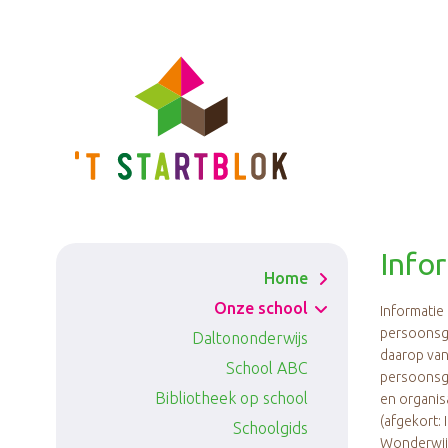
Ga
naar
de
inhoud
Info
Home
Onze school
Informatie
persoonsge
Daltononderwijs
daarop van
School ABC
persoonsge
Bibliotheek op school
en organis
(afgekort
Schoolgids
Wonderwijs