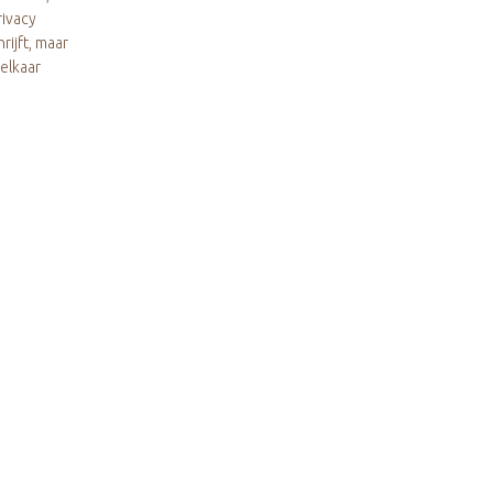
rivacy
ijft, maar
elkaar