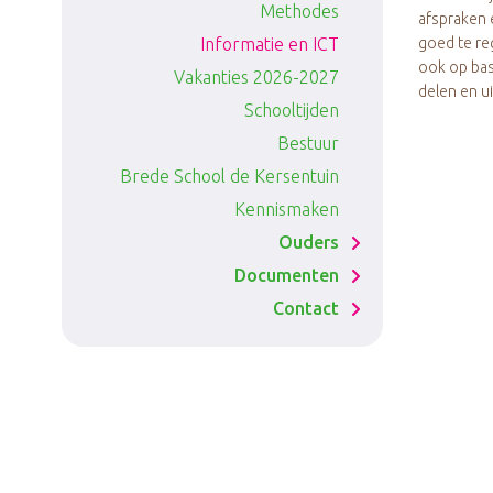
Methodes
afspraken 
Informatie en ICT
goed te re
ook op bas
Vakanties 2026-2027
delen en u
Schooltijden
Bestuur
Brede School de Kersentuin
Kennismaken
Ouders
Medezeggenschapsraad
Documenten
Contact
(MR)
Activiteitencommissie