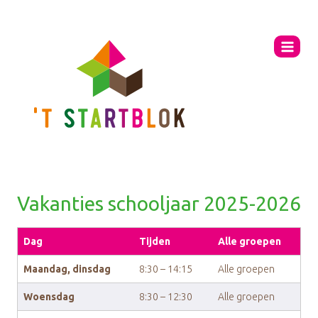
Ga
naar
de
inhoud
Vakanties schooljaar 2025-2026
Dag
Tijden
Alle groepen
Maandag, dinsdag
8:30 – 14:15
Alle groepen
Woensdag
8:30 – 12:30
Alle groepen